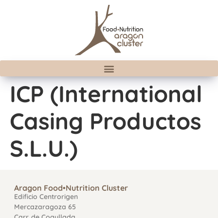
ICP (International
Casing Productos
S.L.U.)
Aragon Food•Nutrition Cluster
Edificio Centrorigen
Mercazaragoza 65
Carr. de Cogullada