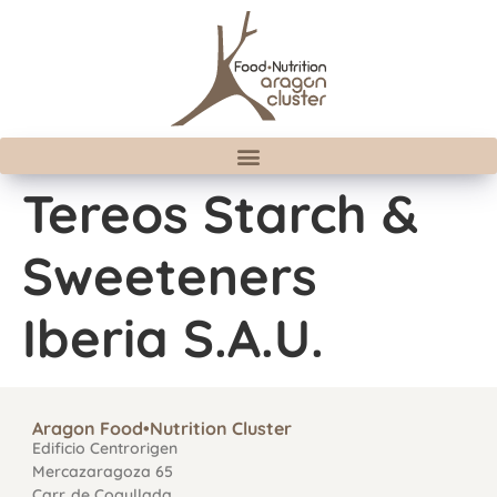
Tereos Starch &
Sweeteners
Iberia S.A.U.
Aragon Food•Nutrition Cluster
Edificio Centrorigen
Mercazaragoza 65
Carr. de Cogullada